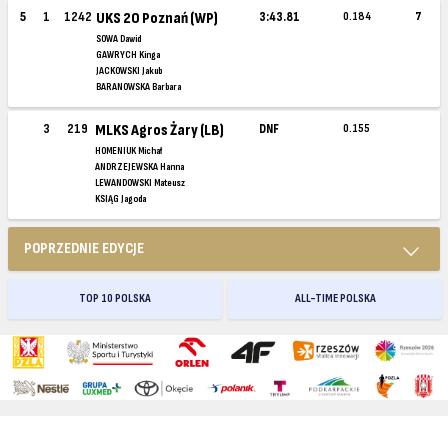
5
1
1242
UKS 20 Poznań (WP)
3:43.81
0.184
7
SOWA Dawid
GAWRYCH Kinga
JACKOWSKI Jakub
BARANOWSKA Barbara
3
219
MLKS Agros Żary (LB)
DNF
0.155
HOMENIUK Michał
ANDRZEJEWSKA Hanna
LEWANDOWSKI Mateusz
KSIĄG Jagoda
POPRZEDNIE EDYCJE
TOP 10 POLSKA
ALL-TIME POLSKA