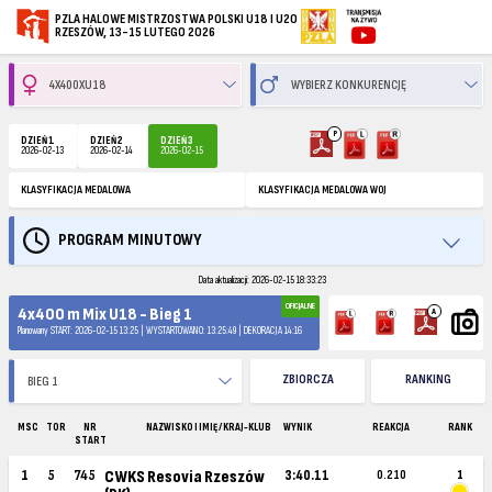
PZLA HALOWE MISTRZOSTWA POLSKI U18 I U20
RZESZÓW, 13-15 LUTEGO 2026
P
DZIEŃ 1
DZIEŃ 2
DZIEŃ 3
2026-02-13
2026-02-14
2026-02-15
KLASYFIKACJA MEDALOWA
KLASYFIKACJA MEDALOWA WOJ
PROGRAM MINUTOWY
Data aktualizacji: 2026-02-15 18:33:23
OFICJALNE
4x400 m Mix U18 - Bieg 1
A
Planowany START: 2026-02-15 13:25 | WYSTARTOWANO: 13:25:49 | DEKORACJA 14:16
ZBIORCZA
RANKING
MSC
TOR
NR
NAZWISKO I IMIĘ / KRAJ-KLUB
WYNIK
REAKCJA
RANK
START
1
5
745
CWKS Resovia Rzeszów
3:40.11
0.210
1