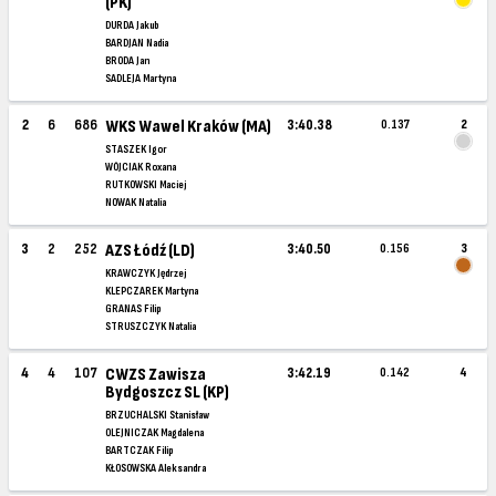
(PK)
DURDA Jakub
BARDJAN Nadia
BRODA Jan
SADLEJA Martyna
2
6
686
WKS Wawel Kraków (MA)
3:40.38
0.137
2
STASZEK Igor
WÓJCIAK Roxana
RUTKOWSKI Maciej
NOWAK Natalia
3
2
252
AZS Łódź (LD)
3:40.50
0.156
3
KRAWCZYK Jędrzej
KLEPCZAREK Martyna
GRANAS Filip
STRUSZCZYK Natalia
4
4
107
CWZS Zawisza
3:42.19
0.142
4
Bydgoszcz SL (KP)
BRZUCHALSKI Stanisław
OLEJNICZAK Magdalena
BARTCZAK Filip
KŁOSOWSKA Aleksandra