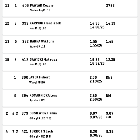
11
1
406
PAWLAK Cezary
3793
Siedmiobój M U18
12
3
393
KARPIUK Franciszek
14.35
14.29
14.56/25
Kula M (6) U20
13
5
372
BARNA Wiktoria
1.55
1.45
1.55/26
Wzwyż K U18
15
9
412
SAWICKI Mateusz
16.32
12.35
16.32/26
Kula M (6) U20
1
390
JASEK Hubert
2.00
DNS
2.13/25
Wzwyż M U20
8
394
KOMARNICKA Lena
2.80
NM
2.80/26
Tyczka K U20
2
2
379
DUSIEWICZ Hanna
9.07
9.07
4
9.07/26
=PB
60 m pł K U20 [F B]
2
4
421
TURKOT Stach
8.30
8.38
7
8.30/26
60 m pł M U20 [F B]