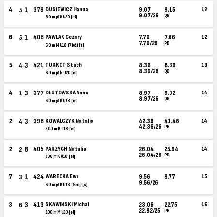
1
4
379
DUSIEWICZ Hanna
9.07
9.15
12
5
9.07/26
QB
60 m pł K U20 [el]
1
6
406
PAWLAK Cezary
7.70
7.66
12
5
7.70/26
PB
60 m M U18 (7bój) [s]
3
5
421
TURKOT Stach
8.30
8.39
13
4
8.30/26
QB
60 m pł M U20 [el]
3
4
377
DŁUTOWSKA Anna
8.97
9.02
14
1
8.97/26
QB
60 m pł K U18 [el]
3
2
396
KOWALCZYK Natalia
42.36
41.46
14
4
42.36/26
PB
300 m K U18 [el]
8
2
405
PARZYCH Natalia
26.04
25.94
14
2
26.04/26
PB
200 m K U18 [el]
1
7
424
WARECKA Ewa
9.56
9.77
15
3
9.56/26
60 m pł K U18 (5bój) [s]
3
3
413
SKAWIŃSKI Michał
23.06
22.75
16
6
22.92/25
PB
200 m M U20 [el]