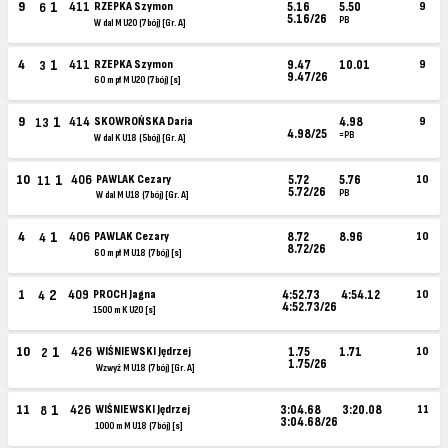
1
9
411
RZEPKA Szymon
5.16
5.50
9
6
5.16/26
PB
W dal M U20 (7bój) [Gr. A]
1
4
411
RZEPKA Szymon
9.47
10.01
9
3
9.47/26
60 m pł M U20 (7bój) [s]
1
9
414
SKOWROŃSKA Daria
4.98
9
13
4.98/25
=PB
W dal K U18 (5bój) [Gr. A]
1
10
406
PAWLAK Cezary
5.72
5.76
10
11
5.72/26
PB
W dal M U18 (7bój) [Gr. A]
1
4
406
PAWLAK Cezary
8.72
8.96
10
4
8.72/26
60 m pł M U18 (7bój) [s]
2
1
409
PROCH Jagna
4:52.73
4:54.12
10
4
4:52.73/26
1500 m K U20 [s]
1
10
426
WIŚNIEWSKI Jędrzej
1.75
1.71
10
2
1.75/26
Wzwyż M U18 (7bój) [Gr. A]
1
11
426
WIŚNIEWSKI Jędrzej
3:04.68
3:20.08
11
8
3:04.68/26
1000 m M U18 (7bój) [s]