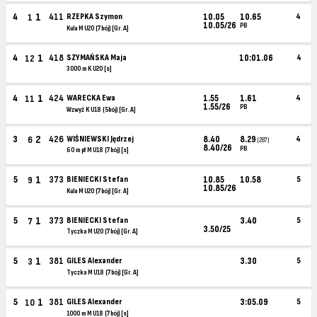
1
4
411
RZEPKA Szymon
10.05
10.65
4
1
10.05/26
PB
Kula M U20 (7bój) [Gr. A]
1
4
418
SZYMAŃSKA Maja
10:01.06
4
12
3000 m K U20 [s]
1
4
424
WARECKA Ewa
1.55
1.61
4
11
1.55/26
PB
Wzwyż K U18 (5bój) [Gr. A]
2
3
426
WIŚNIEWSKI Jędrzej
8.40
8.29
4
6
(287)
8.40/26
PB
60 m pł M U18 (7bój) [s]
1
5
373
BIENIECKI Stefan
10.85
10.58
5
9
10.85/26
Kula M U20 (7bój) [Gr. A]
1
5
373
BIENIECKI Stefan
3.40
5
7
3.50/25
Tyczka M U20 (7bój) [Gr. A]
1
5
381
GILES Alexander
3.30
5
3
Tyczka M U18 (7bój) [Gr. A]
1
5
381
GILES Alexander
3:05.09
5
10
1000 m M U18 (7bój) [s]