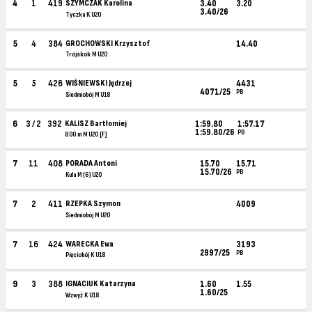
4
1
419
SZYMCZAK Karolina
3.40
3.20
3.40/26
Tyczka K U20
5
4
384
GROCHOWSKI Krzysztof
14.40
Trójskok M U20
5
5
426
WIŚNIEWSKI Jędrzej
4431
4071/25
PB
Siedmiobój M U18
6
3 / 2
392
KALISZ Bartłomiej
1:59.80
1:57.17
1:59.80/26
PB
800 m M U20 [F]
7
11
408
PORADA Antoni
15.70
15.71
15.70/26
PB
Kula M (6) U20
7
2
411
RZEPKA Szymon
4009
Siedmiobój M U20
7
16
424
WARECKA Ewa
3193
2997/25
PB
Pięciobój K U18
9
3
388
IGNACIUK Katarzyna
1.60
1.55
1.60/25
Wzwyż K U18