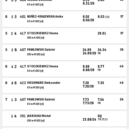
3
6
404
8.31
8.45
6
8.31/26
60 m K U20 [el]
5
6
401
NUÑEZ-KRAJEWSKA Anika
8.50
8.53
37
2
(526)
8.50/26
60 m K U20 [el]
4
5
417
STOCZKIEWICZ Hanna
29.01
37
2
200 m K U20 [el]
8
5
407
PAWŁOWSKI Gabriel
24.99
24.34
39
2
24.99/26
PB
200 m M U20 [el]
2
6
417
STOCZKIEWICZ Hanna
8.86
8.77
40
4
8.86/26
PB
60 m K U20 [el]
6
6
423
VIEUXMAIRE Aleksander
7.20
7.35
49
8
7.20/26
60 m M U20 [el]
3
7
407
PAWŁOWSKI Gabriel
7.73
7.54
56
1
7.73/26
PB
60 m M U20 [el]
4
391
JASKUŁKA Michał
DQ
5
23.88/24
TR 17.2.3
200 m M U20 [el]