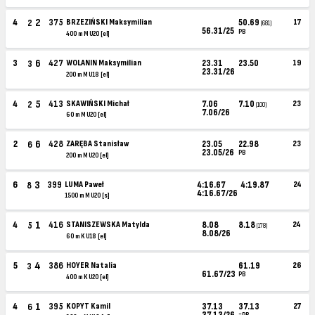
2
4
375
BRZEZIŃSKI Maksymilian
50.69
17
2
(681)
56.31/25
PB
400 m M U20 [el]
6
3
427
WOLANIN Maksymilian
23.31
23.50
19
3
23.31/26
200 m M U18 [el]
5
4
413
SKAWIŃSKI Michał
7.06
7.10
23
2
(100)
7.06/26
60 m M U20 [el]
6
2
428
ZARĘBA Stanisław
23.05
22.98
23
6
23.05/26
PB
200 m M U20 [el]
3
6
399
LUMA Paweł
4:16.67
4:19.87
24
8
4:16.67/26
1500 m M U20 [s]
1
4
416
STANISZEWSKA Matylda
8.08
8.18
24
5
(178)
8.08/26
60 m K U18 [el]
4
5
386
HOYER Natalia
61.19
26
3
61.67/23
PB
400 m K U20 [el]
1
4
395
KOPYT Kamil
37.13
37.13
27
6
37.13/26
=PB