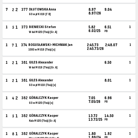
2
7
377
DŁUTOWSKA Anna
8.97
9.04
2
8.97/26
60 m pł K U18 [F B]
1
1
373
BIENIECKI Stefan
5.82
6.51
1
5
6.02/25
PB
W dal M U20 (7bój) [Gr. A]
1
1
374
BOGUSŁAWSKI-MICHNIAK Jan
2:45.73
2:48.07
1
7
2:45.73/26
1000 m M U18 (7bój) [s]
1
1
381
GILES Alexander
6.50
1
2
W dal M U18 (7bój) [Gr. A]
1
1
381
GILES Alexander
8.01
1
2
60 m pł M U18 (7bój) [s]
2
1
382
GÓRALCZYK Kacper
7.05
6.96
1
4
7.05/26
PB
60 m M U20 (7bój) [s]
1
1
382
GÓRALCZYK Kacper
13.72
14.50
1
5
13.72/25
PB
Kula M U20 (7bój) [Gr. A]
1
1
382
GÓRALCZYK Kacper
1.80
1.92
1
8
1.89/24
PB