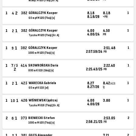
Wzwyż M U20 (7bój) [Gr. A]
2
1
382
GÓRALCZYK Kacper
8.18
8.18
1
4
8.18/26
=PB
60 m pł M U20 (7bój) [s]
1
1
382
GÓRALCZYK Kacper
4.00
4.50
1
2
4.00/24
PB
Tyczka M U20 (7bój) [Gr. A]
1
1
382
GÓRALCZYK Kacper
2:51.48
1
9
2:57.59/24
PB
1000 m M U20 (7bój) [s]
1
7 / 5
414
SKOWROŃSKA Daria
2:22.40
1
2
2:25.43/25
PB
800 m K U18 (5bój) [s]
1
1
425
WARECKA Gabriela
8.27
8.42
1
2
(413)
8.27/26
Q
60 m pł K U18 [el]
1
1
426
WIŚNIEWSKI Jędrzej
4.00
3.80
1
10
4.00/26
Tyczka M U18 (7bój) [Gr. A]
1
2
373
BIENIECKI Stefan
2:53.05
2
6
2:56.21/25
PB
1000 m M U20 (7bój) [s]
1
1
381
GILES Alexander
7.21
2
2