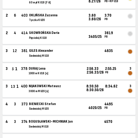
8.27/26
PB =RP U18
60 m pł K U18 [F A]
2
6
403
OKLIŃSKA Zuzanna
3.60
3.70
3.60/26
PB
Tyczka K U20
2
4
414
SKOWROŃSKA Daria
3619
3405/25
PB
Pięciobój K U18
3
12
381
GILES Alexander
4835
Siedmiobój M U18
1
3
378
DURAJ Lena
2:56.33
2:55.25
3
5
2:56.33/26
PB
1000 m K U18 [s]
1
3
400
NIJAKOWSKI Mateusz
8:30.50
8:34.62
3
13
8:30.50/26
3000 m M U20 [s]
4
3
373
BIENIECKI Stefan
4495
4020/25
PB
Siedmiobój M U20
4
3
374
BOGUSŁAWSKI-MICHNIAK Jan
4570
Siedmiobój M U18