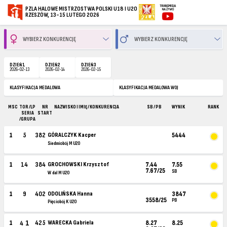
PZLA HALOWE MISTRZOSTWA POLSKI U18 I U20
RZESZÓW, 13-15 LUTEGO 2026
DZIEŃ 1
DZIEŃ 2
DZIEŃ 3
2026-02-13
2026-02-14
2026-02-15
KLASYFIKACJA MEDALOWA
KLASYFIKACJA MEDALOWA WOJ
MSC
TOR /LP
NR
NAZWISKO I IMIĘ / KONKURENCJA
SB / PB
WYNIK
RANK
SERIA
START
/GRUPA
1
5
382
GÓRALCZYK Kacper
5444
Siedmiobój M U20
1
14
384
GROCHOWSKI Krzysztof
7.44
7.55
7.67/25
SB
W dal M U20
1
9
402
ODOLIŃSKA Hanna
3847
3558/25
PB
Pięciobój K U20
1
1
425
WARECKA Gabriela
8.27
8.25
4