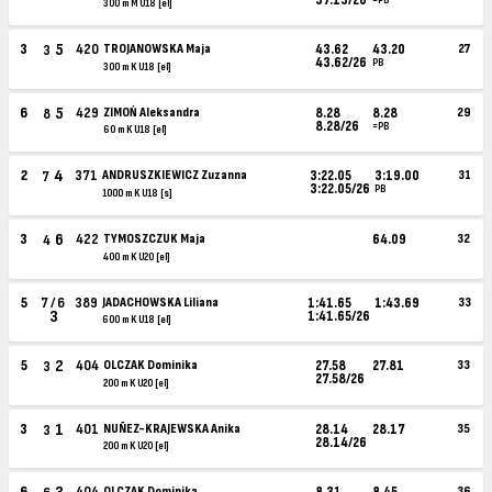
300 m M U18 [el]
5
3
420
TROJANOWSKA Maja
43.62
43.20
27
3
43.62/26
PB
300 m K U18 [el]
5
6
429
ZIMOŃ Aleksandra
8.28
8.28
29
8
8.28/26
=PB
60 m K U18 [el]
4
2
371
ANDRUSZKIEWICZ Zuzanna
3:22.05
3:19.00
31
7
3:22.05/26
PB
1000 m K U18 [s]
6
3
422
TYMOSZCZUK Maja
64.09
32
4
400 m K U20 [el]
5
7 / 6
389
JADACHOWSKA Liliana
1:41.65
1:43.69
33
3
1:41.65/26
600 m K U18 [el]
2
5
404
OLCZAK Dominika
27.58
27.81
33
3
27.58/26
200 m K U20 [el]
1
3
401
NUÑEZ-KRAJEWSKA Anika
28.14
28.17
35
3
28.14/26
200 m K U20 [el]
OLCZAK Dominika
36