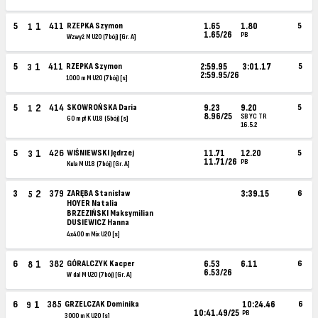
1
5
411
RZEPKA Szymon
1.65
1.80
5
1
1.65/26
PB
Wzwyż M U20 (7bój) [Gr. A]
1
5
411
RZEPKA Szymon
2:59.95
3:01.17
5
3
2:59.95/26
1000 m M U20 (7bój) [s]
2
5
414
SKOWROŃSKA Daria
9.23
9.20
5
1
8.96/25
SB YC TR
60 m pł K U18 (5bój) [s]
16.5.2
1
5
426
WIŚNIEWSKI Jędrzej
11.71
12.20
5
3
11.71/26
PB
Kula M U18 (7bój) [Gr. A]
2
3
379
ZARĘBA Stanisław
3:39.15
6
5
HOYER Natalia
BRZEZIŃSKI Maksymilian
DUSIEWICZ Hanna
4x400 m Mix U20 [s]
1
6
382
GÓRALCZYK Kacper
6.53
6.11
6
8
6.53/26
W dal M U20 (7bój) [Gr. A]
1
6
385
GRZELCZAK Dominika
10:24.46
6
9
10:41.49/25
PB
3000 m K U20 [s]