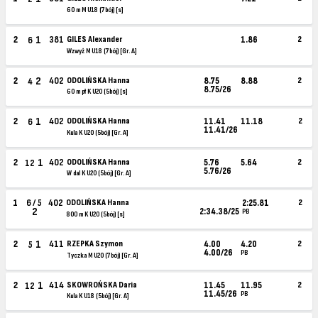
60 m M U18 (7bój) [s]
1
2
381
GILES Alexander
1.86
2
6
Wzwyż M U18 (7bój) [Gr. A]
2
2
402
ODOLIŃSKA Hanna
8.75
8.88
2
4
8.75/26
60 m pł K U20 (5bój) [s]
1
2
402
ODOLIŃSKA Hanna
11.41
11.18
2
6
11.41/26
Kula K U20 (5bój) [Gr. A]
1
2
402
ODOLIŃSKA Hanna
5.76
5.64
2
12
5.76/26
W dal K U20 (5bój) [Gr. A]
1
6 / 5
402
ODOLIŃSKA Hanna
2:25.81
2
2
2:34.38/25
PB
800 m K U20 (5bój) [s]
1
2
411
RZEPKA Szymon
4.00
4.20
2
5
4.00/26
PB
Tyczka M U20 (7bój) [Gr. A]
1
2
414
SKOWROŃSKA Daria
11.45
11.95
2
12
11.45/26
PB
Kula K U18 (5bój) [Gr. A]