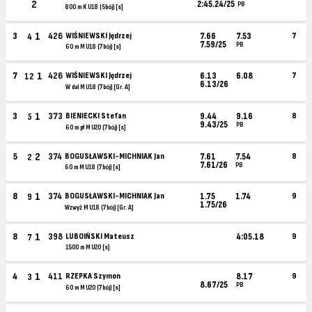
2
2:45.24/25
PB
800 m K U18 (5bój) [s]
1
3
426
WIŚNIEWSKI Jędrzej
7.66
7.53
7
4
7.59/25
PB
60 m M U18 (7bój) [s]
1
7
426
WIŚNIEWSKI Jędrzej
6.13
6.08
7
12
6.13/26
W dal M U18 (7bój) [Gr. A]
1
3
373
BIENIECKI Stefan
9.44
9.16
8
5
9.43/25
PB
60 m pł M U20 (7bój) [s]
2
5
374
BOGUSŁAWSKI-MICHNIAK Jan
7.61
7.54
8
2
7.61/26
PB
60 m M U18 (7bój) [s]
1
8
374
BOGUSŁAWSKI-MICHNIAK Jan
1.75
1.74
9
9
1.75/26
Wzwyż M U18 (7bój) [Gr. A]
1
8
398
LUBOIŃSKI Mateusz
4:05.18
9
7
1500 m M U20 [s]
1
4
411
RZEPKA Szymon
8.17
9
3
8.67/25
PB
60 m M U20 (7bój) [s]