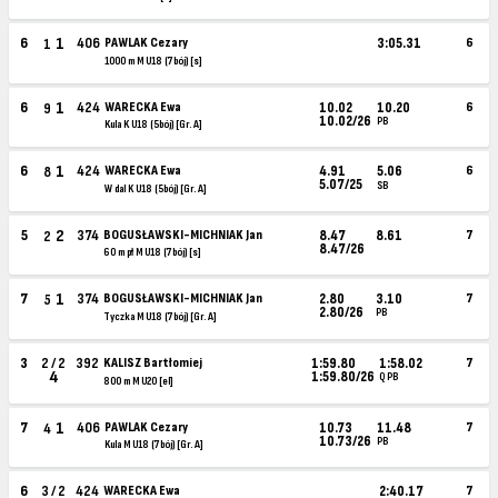
1
6
406
PAWLAK Cezary
3:05.31
6
1
1000 m M U18 (7bój) [s]
1
6
424
WARECKA Ewa
10.02
10.20
6
9
10.02/26
PB
Kula K U18 (5bój) [Gr. A]
1
6
424
WARECKA Ewa
4.91
5.06
6
8
5.07/25
SB
W dal K U18 (5bój) [Gr. A]
2
5
374
BOGUSŁAWSKI-MICHNIAK Jan
8.47
8.61
7
2
8.47/26
60 m pł M U18 (7bój) [s]
1
7
374
BOGUSŁAWSKI-MICHNIAK Jan
2.80
3.10
7
5
2.80/26
PB
Tyczka M U18 (7bój) [Gr. A]
3
2 / 2
392
KALISZ Bartłomiej
1:59.80
1:58.02
7
4
1:59.80/26
Q PB
800 m M U20 [el]
1
7
406
PAWLAK Cezary
10.73
11.48
7
4
10.73/26
PB
Kula M U18 (7bój) [Gr. A]
6
3 / 2
424
WARECKA Ewa
2:40.17
7