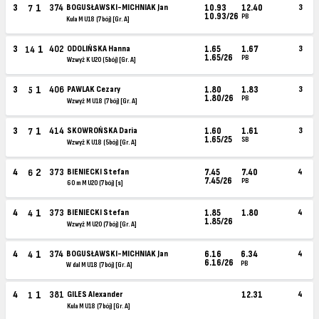
1
3
374
BOGUSŁAWSKI-MICHNIAK Jan
10.93
12.40
3
7
10.93/26
PB
Kula M U18 (7bój) [Gr. A]
1
3
402
ODOLIŃSKA Hanna
1.65
1.67
3
14
1.65/26
PB
Wzwyż K U20 (5bój) [Gr. A]
1
3
406
PAWLAK Cezary
1.80
1.83
3
5
1.80/26
PB
Wzwyż M U18 (7bój) [Gr. A]
1
3
414
SKOWROŃSKA Daria
1.60
1.61
3
7
1.65/25
SB
Wzwyż K U18 (5bój) [Gr. A]
2
4
373
BIENIECKI Stefan
7.45
7.40
4
6
7.45/26
PB
60 m M U20 (7bój) [s]
1
4
373
BIENIECKI Stefan
1.85
1.80
4
4
1.85/26
Wzwyż M U20 (7bój) [Gr. A]
1
4
374
BOGUSŁAWSKI-MICHNIAK Jan
6.16
6.34
4
4
6.16/26
PB
W dal M U18 (7bój) [Gr. A]
1
4
381
GILES Alexander
12.31
4
1
Kula M U18 (7bój) [Gr. A]