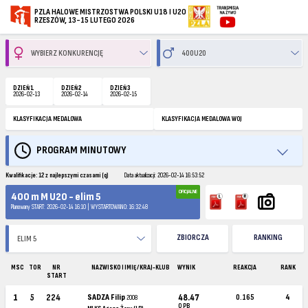
PZLA HALOWE MISTRZOSTWA POLSKI U18 I U20
RZESZÓW, 13-15 LUTEGO 2026
DZIEŃ 1
DZIEŃ 2
DZIEŃ 3
2026-02-13
2026-02-14
2026-02-15
KLASYFIKACJA MEDALOWA
KLASYFIKACJA MEDALOWA WOJ
PROGRAM MINUTOWY
Kwalifikacje: 12 z najlepszymi czasami (q)
Data aktualizacji: 2026-02-14 16:53:52
OFICJALNE
400 m M U20 - elim 5
Planowany START: 2026-02-14 16:10 | WYSTARTOWANO: 16:32:48
ZBIORCZA
RANKING
MSC
TOR
NR
NAZWISKO I IMIĘ / KRAJ-KLUB
WYNIK
REAKCJA
RANK
START
1
5
224
SADZA Filip
48.47
0.165
4
2008
Q PB