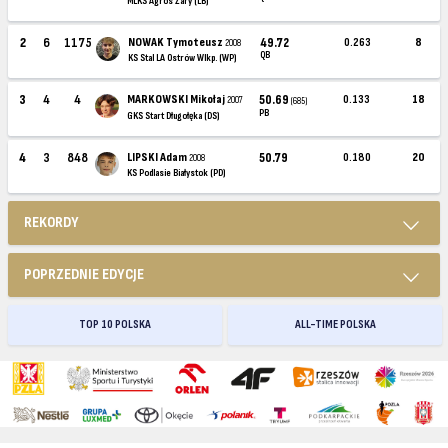
MLKS Agros Żary (LB)
2
6
1175
NOWAK Tymoteusz
49.72
0.263
8
2008
QB
KS Stal LA Ostrów Wlkp. (WP)
3
4
4
MARKOWSKI Mikołaj
50.69
0.133
18
2007
(685)
PB
GKS Start Długołęka (DS)
4
3
848
LIPSKI Adam
50.79
0.180
20
2008
KS Podlasie Białystok (PD)
REKORDY
POPRZEDNIE EDYCJE
TOP 10 POLSKA
ALL-TIME POLSKA