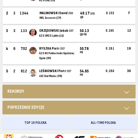
AZS Łódź (LD)
2
5
1344
MALINOWSKI David
49.17
0.152
7
2008
(169)
QB
MKL Szczecin (ZP)
3
3
155
ORZĘDOWSKI Jakub
50.13
0.195
12
2007
QB PB
AZS UMCS Lublin (LU)
4
6
702
RYSZKA Piotr
50.78
0.181
19
2007
PB
AZS KU Politechniki Opolskiej
Opole (OP)
5
2
812
LEŚNIOWSKI Piotr
54.85
0.180
30
2007
PB
LKS Stal Mielec (PK)
REKORDY
POPRZEDNIE EDYCJE
TOP 10 POLSKA
ALL-TIME POLSKA