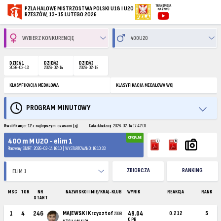
PZLA HALOWE MISTRZOSTWA POLSKI U18 I U20
RZESZÓW, 13-15 LUTEGO 2026
DZIEŃ 1
DZIEŃ 2
DZIEŃ 3
2026-02-13
2026-02-14
2026-02-15
KLASYFIKACJA MEDALOWA
KLASYFIKACJA MEDALOWA WOJ
PROGRAM MINUTOWY
Kwalifikacje: 12 z najlepszymi czasami (q)
Data aktualizacji: 2026-02-14 17:42:01
OFICJALNE
400 m M U20 - elim 1
Planowany START: 2026-02-14 16:10 | WYSTARTOWANO: 16:10:33
ZBIORCZA
RANKING
MSC
TOR
NR
NAZWISKO I IMIĘ / KRAJ-KLUB
WYNIK
REAKCJA
RANK
START
1
4
246
MAJEWSKI Krzysztof
49.04
0.212
5
2008
Q PB